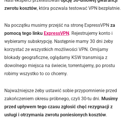
Nasi eksperci przetestowali
opcję 30-dniowej gwarancji
zwrotu kosztów
, która pozwala testować VPN bezpłatnie.
Na początku musimy przejść na stronę ExpressVPN
za
pomocą tego linku
ExpressVPN
. Rejestrujemy konto i
wybieramy subskrypcję. Następnie mamy 30 dni żeby
korzystać ze wszystkich możliwości VPN. Omijamy
blokady geograficzne, oglądamy KSW transmisja z
dowolnego miejsca na świecie, torrentujemy, po prostu
robimy wszystko to co chcemy.
Najważniejsze żeby ustawić sobie przypomnienie przed
zakończeniem okresu próbnego, czyli 30-tu dni.
Musimy
przed upływem tego czasu zgłosić chęć rezygnacji z
usługi i otrzymania zwrotu poniesionych kosztów
.