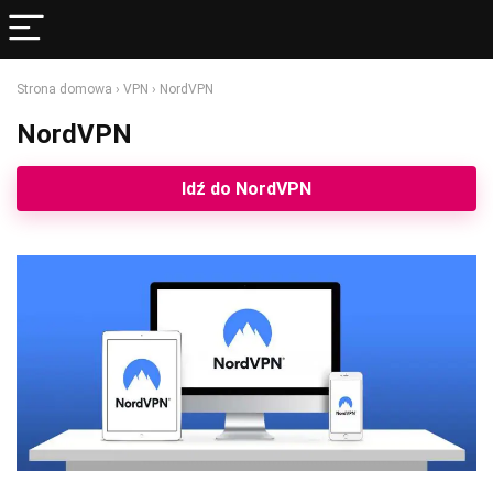
Strona domowa
›
VPN
›
NordVPN
NordVPN
Idź do NordVPN