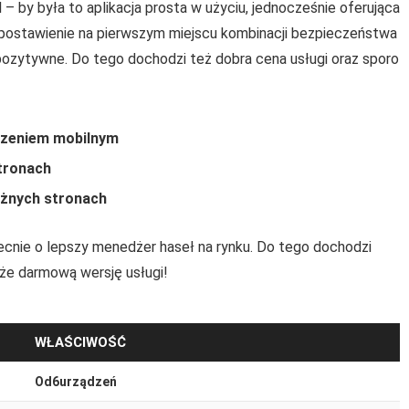
l – by była to aplikacja prosta w użyciu, jednocześnie oferująca
 postawienie na pierwszym miejscu kombinacji bezpieczeństwa
 pozytywne. Do tego dochodzi też dobra cena usługi oraz sporo
dzeniem mobilnym
tronach
óżnych stronach
becnie o lepszy menedżer haseł na rynku. Do tego dochodzi
kże darmową wersję usługi!
WŁAŚCIWOŚĆ
Od6urządzeń