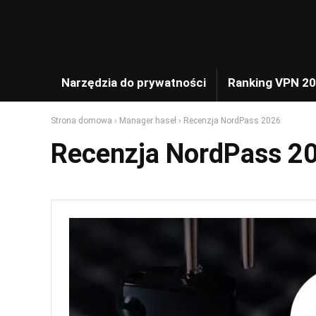
Narzędzia do prywatności
Ranking VPN 2
Strona domowa
›
Manager haseł
›
Recenzja NordPass 2026
Recenzja NordPass 2