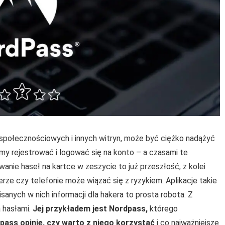
 społecznościowych i innych witryn, może być ciężko nadążyć
imy rejestrować i logować się na konto – a czasami te
ywanie haseł na kartce w zeszycie to już przeszłość, z kolei
ze czy telefonie może wiązać się z ryzykiem. Aplikacje takie
sanych w nich informacji dla hakera to prosta robota. Z
 hasłami.
Jej przykładem jest Nordpass,
którego
pass opinie, czy warto z niego korzystać
i co najważniejsze