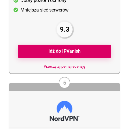
Dobry poziom ochrony
Mniejsza sieć serwerów
9.3
Idź do IPVanish
Przeczytaj pełną recenzję
5