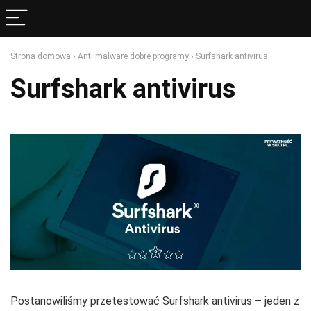
Strona domowa
›
Anti malware dobre programy
›
Surfshark antivirus
Surfshark antivirus
Postanowiliśmy przetestować Surfshark antivirus – jeden z