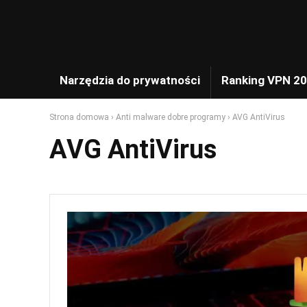
Narzędzia do prywatności
Ranking VPN 2
Strona domowa
›
Anti malware dobre programy
›
AVG AntiVirus
AVG AntiVirus