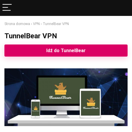
Strona domowa
›
VPN
›
TunnelBear VPN
TunnelBear VPN
Idź do TunnelBear