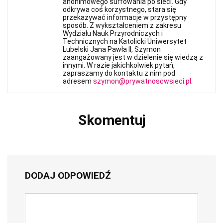
anonimowego surfowania po sieci. Gdy
odkrywa coś korzystnego, stara się
przekazywać informacje w przystępny
sposób. Z wykształceniem z zakresu
Wydziału Nauk Przyrodniczych i
Technicznych na Katolicki Uniwersytet
Lubelski Jana Pawła II, Szymon
zaangażowany jest w dzielenie się wiedzą z
innymi. W razie jakichkolwiek pytań,
zapraszamy do kontaktu z nim pod
adresem
szymon@prywatnoscwsieci.pl
.
Skomentuj
DODAJ ODPOWIEDŹ